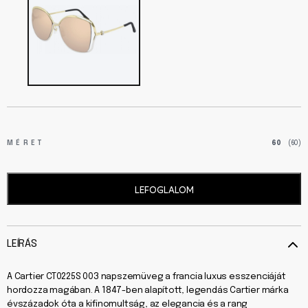
MÉRET
60
(60)
LEFOGLALOM
LEÍRÁS
A Cartier CT0225S 003 napszemüveg a francia luxus esszenciáját
hordozza magában. A 1847-ben alapított, legendás Cartier márka
évszázadok óta a kifinomultság, az elegancia és a rang