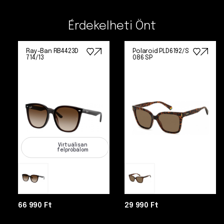
Érdekelheti Önt
Ray-Ban RB4423D
Polaroid PLD6192/S
714/13
086 SP
Virtuálisan
felpróbálom
66 990 Ft
29 990 Ft