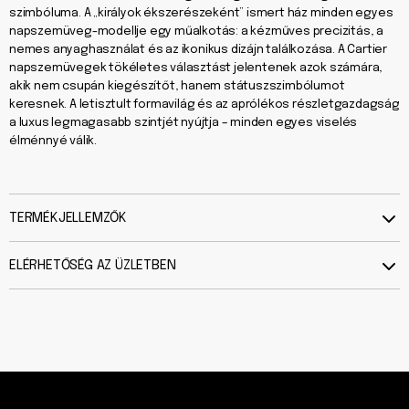
szimbóluma. A „királyok ékszerészeként” ismert ház minden egyes
napszemüveg-modellje egy műalkotás: a kézműves precizitás, a
nemes anyaghasználat és az ikonikus dizájn találkozása. A Cartier
napszemüvegek tökéletes választást jelentenek azok számára,
akik nem csupán kiegészítőt, hanem státuszszimbólumot
keresnek. A letisztult formavilág és az aprólékos részletgazdagság
a luxus legmagasabb szintjét nyújtja – minden egyes viselés
élménnyé válik.
TERMÉKJELLEMZŐK
ELÉRHETŐSÉG AZ ÜZLETBEN