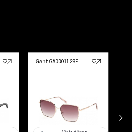
Gant GA00011 28F
Gu