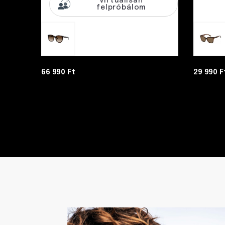
Virtuálisan
felpróbálom
66 990 Ft
29 990 F