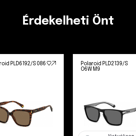
Érdekelheti Önt
roid PLD6192/S 086
Polaroid PLD2139/S
O6W M9