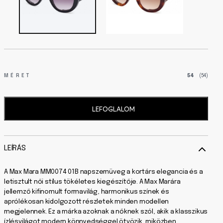
MÉRET
54
(54)
LEFOGLALOM
LEÍRÁS
A Max Mara MM0074 01B napszemüveg a kortárs elegancia és a
letisztult női stílus tökéletes kiegészítője. A Max Marára
jellemző kifinomult formavilág, harmonikus színek és
aprólékosan kidolgozott részletek minden modellen
megjelennek. Ez a márka azoknak a nőknek szól, akik a klasszikus
ízlésvilágot modern könnyedséggel ötvözik, miközben