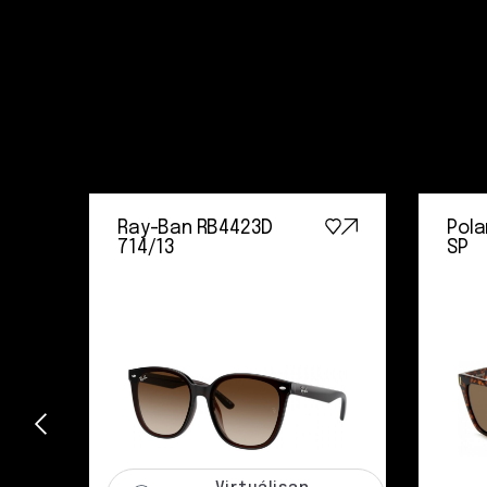
Ray-Ban RB4423D
Pola
714/13
SP