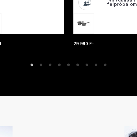
Virtuálisan
felpróbálo
t
29 990 Ft