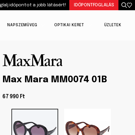
glalj időpontot a jobb látásért!
IDŐPONTFOGLALÁS
NAPSZEMÜVEG
OPTIKAI KERET
ÜZLETEK
Max Mara MM0074 01B
67 990 Ft