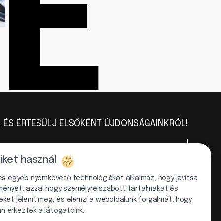
E
L, ÉS ÉRTESÜLJ ELSŐKÉNT ÚJDONSÁGAINKRÓL!
tiket használ
FELIRATKOZÁS
 és egyéb nyomkövető technológiákat alkalmaz, hogy javítsa
ményét, azzal hogy személyre szabott tartalmakat és
 fontosat – kövess minket minden platformon!
eket jelenít meg, és elemzi a weboldalunk forgalmát, hogy
n érkeztek a látogatóink.