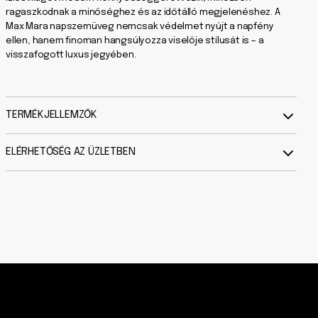
ragaszkodnak a minőséghez és az időtálló megjelenéshez. A
Max Mara napszemüveg nemcsak védelmet nyújt a napfény
ellen, hanem finoman hangsúlyozza viselője stílusát is – a
visszafogott luxus jegyében.
TERMÉKJELLEMZŐK
ELÉRHETŐSÉG AZ ÜZLETBEN