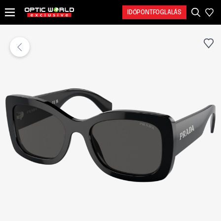
IDŐPONTFOGLALÁS