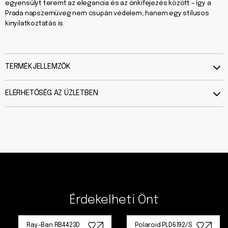
egyensúlyt teremt az elegancia és az önkifejezés között – így a
Prada napszemüveg nem csupán védelem, hanem egy stílusos
kinyilatkoztatás is.
TERMÉKJELLEMZŐK
ELÉRHETŐSÉG AZ ÜZLETBEN
Érdekelheti Önt
Ray-Ban RB4423D
Polaroid PLD6192/S