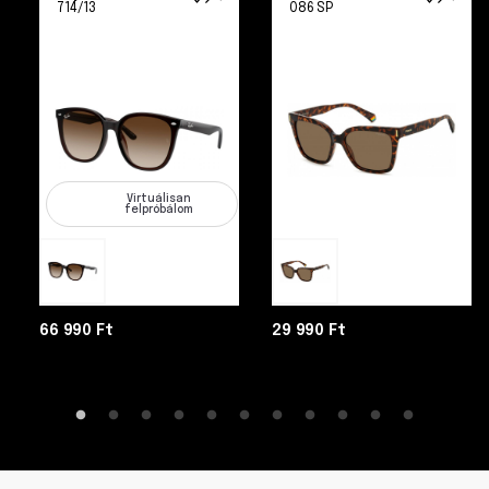
714/13
086 SP
Virtuálisan
felpróbálom
66 990 Ft
29 990 Ft