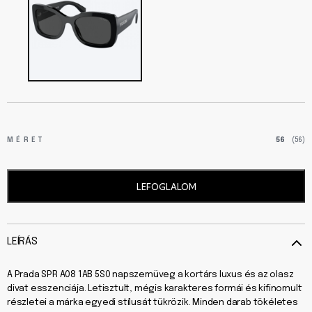
MÉRET
56
(56)
LEFOGLALOM
LEÍRÁS
A Prada SPR A08 1AB 5S0 napszemüveg a kortárs luxus és az olasz
divat esszenciája. Letisztult, mégis karakteres formái és kifinomult
részletei a márka egyedi stílusát tükrözik. Minden darab tökéletes