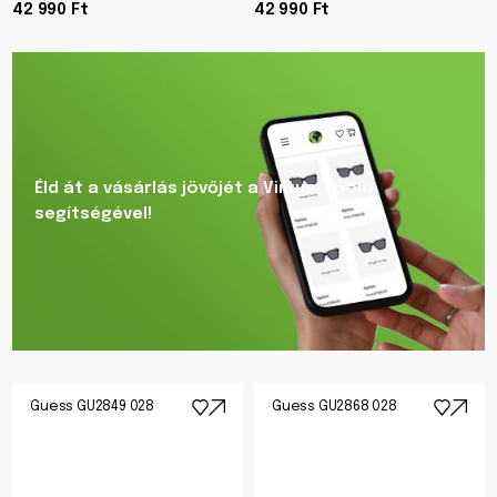
42 990 Ft
42 990 Ft
Éld át a vásárlás jövőjét a Virtual room
segítségével!
Guess GU2849 028
Guess GU2868 028