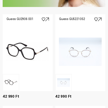
Guess GU2906 001
Guess GU5221 052
42 990 Ft
42 990 Ft