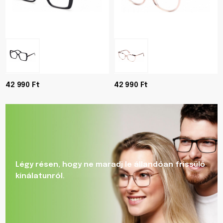
42 990 Ft
42 990 Ft
Légy résen, hogy ne maradj le állandóan frissülő
kínálatunról.