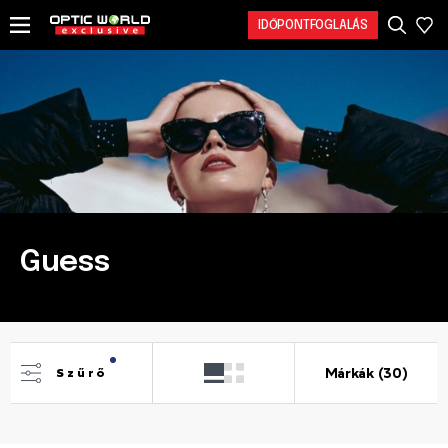
IDŐPONTFOGLALÁS
Guess
Márkák (30)
Szűrő