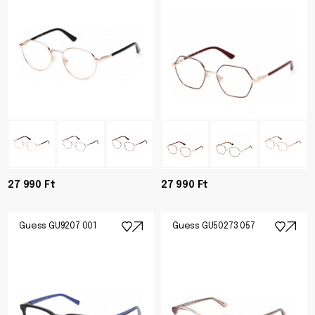
27 990 Ft
27 990 Ft
Guess GU9207 001
Guess GU50273 057