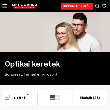
IDŐPONTFOGLALÁS
Optikai keretek
Böngéssz termékeink között!
Márkák (23)
Szűrő