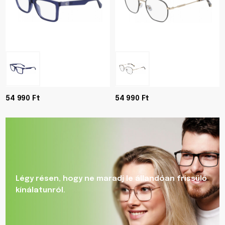
54 990 Ft
54 990 Ft
Légy résen, hogy ne maradj le állandóan frissülő
kínálatunról.