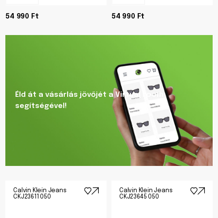
54 990 Ft
54 990 Ft
Éld át a vásárlás jövőjét a Virtual room
segítségével!
Calvin Klein Jeans
Calvin Klein Jeans
CKJ23611 050
CKJ23645 050