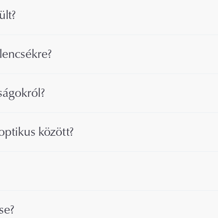
lt?
 lencsékre?
ságokról?
optikus között?
se?