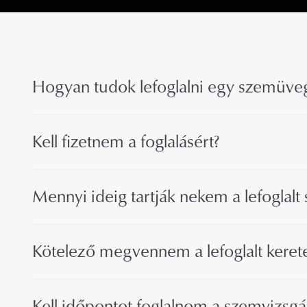
Hogyan tudok lefoglalni egy szemüveg
Kell fizetnem a foglalásért?
Mennyi ideig tartják nekem a lefoglal
Kötelező megvennem a lefoglalt keret
Kell időpontot foglalnom a szemvizsgá