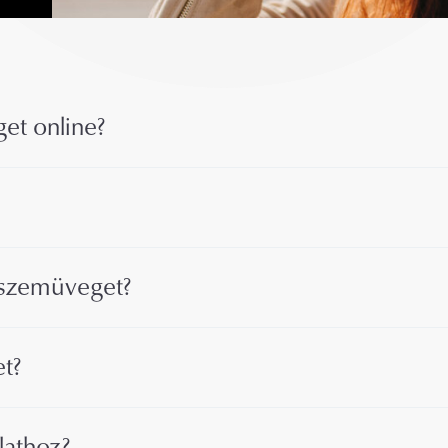
et online?
t szemüveget?
et?
lathoz?