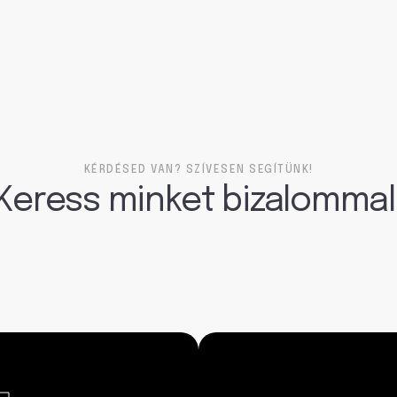
KÉRDÉSED VAN? SZÍVESEN SEGÍTÜNK!
Keress minket bizalommal