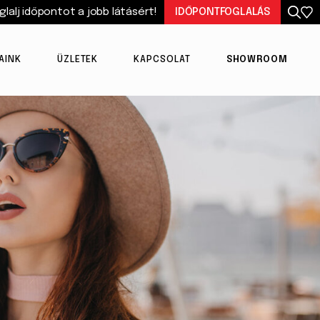
glalj időpontot a jobb látásért!
IDŐPONTFOGLALÁS
AINK
ÜZLETEK
KAPCSOLAT
SHOWROOM