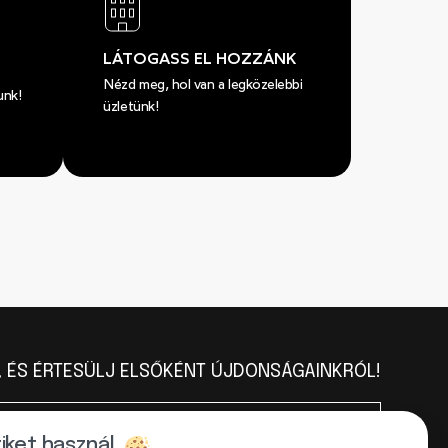
LÁTOGASS EL HOZZÁNK
Nézd meg, hol van a legközelebbi
unk!
üzletünk!
L, ÉS ÉRTESÜLJ ELSŐKÉNT ÚJDONSÁGAINKRÓL!
tiket használ