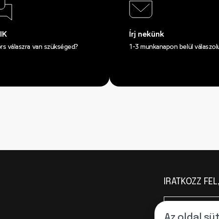
IK
Írj nekünk
rs válaszra van szükséged?
1-3 munkanapon belül válaszol
IRATKOZZ FE
Az oldal sü